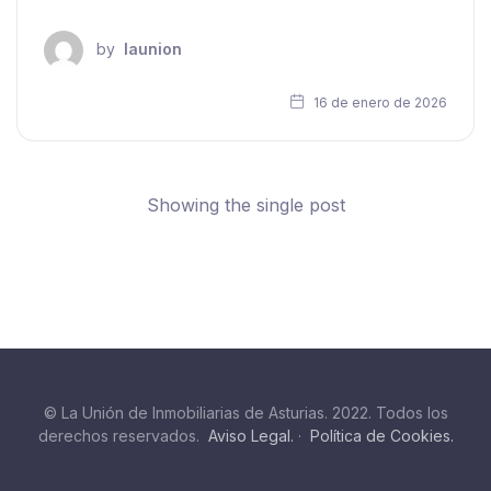
by
launion
16 de enero de 2026
Showing the single post
© La Unión de Inmobiliarias de Asturias. 2022. Todos los
derechos reservados.
Aviso Legal.
·
Política de Cookies.