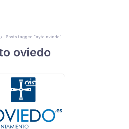
io
Quienes Somos
Ventajas
Convenios
Asó
Posts tagged “ayto oviedo”
to oviedo