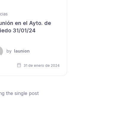
cias
unión en el Ayto. de
iedo 31/01/24
by
launion
31 de enero de 2024
g the single post