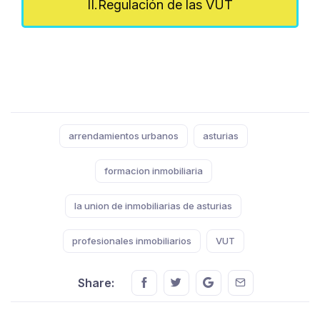
II.Regulación de las VUT
Tags:
arrendamientos urbanos
asturias
formacion inmobiliaria
la union de inmobiliarias de asturias
profesionales inmobiliarios
VUT
Share this on FaceBook
Share this on Twitter
Share this on GMail
Share this on E
Share: