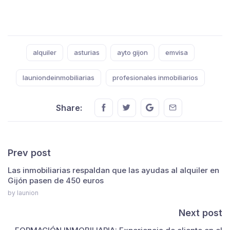
Tags:
alquiler
asturias
ayto gijon
emvisa
launiondeinmobiliarias
profesionales inmobiliarios
Share this on FaceBook
Share this on Twitter
Share this on GMail
Share this on E
Share:
Prev post
Las inmobiliarias respaldan que las ayudas al alquiler en
Gijón pasen de 450 euros
by launion
Next post