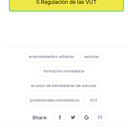
II.Regulación de las VUT
Tags:
arrendamientos urbanos
asturias
formacion inmobiliaria
la union de inmobiliarias de asturias
profesionales inmobiliarios
VUT
Share this on FaceBook
Share this on Twitter
Share this on GMail
Share this on E
Share: